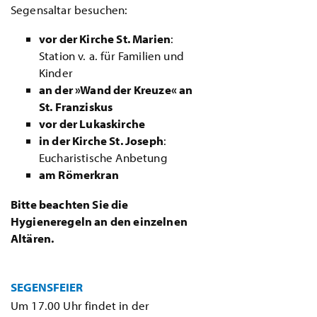
Segensaltar besuchen:
vor der Kirche St. Marien
:
Station v. a. für Familien und
Kinder
an der »Wand der Kreuze« an
St. Franziskus
vor der Lukaskirche
in der Kirche St. Joseph
:
Eucharistische Anbetung
am Römerkran
Bitte beachten Sie die
Hygieneregeln an den einzelnen
Altären.
SEGENSFEIER
Um 17.00 Uhr findet in der