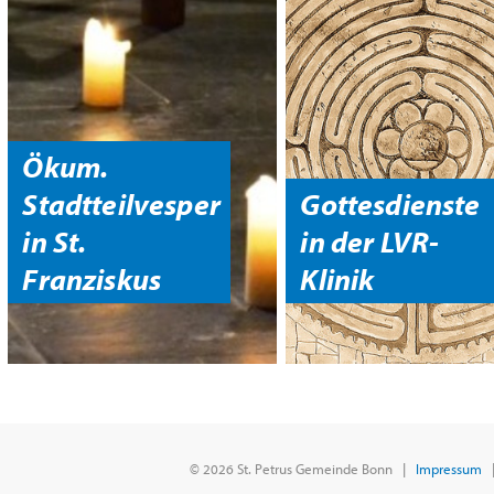
Ökum.
Stadtteilvesper
Gottesdienste
in St.
in der LVR-
Franziskus
Klinik
© 2026 St. Petrus Gemeinde Bonn |
Impressum