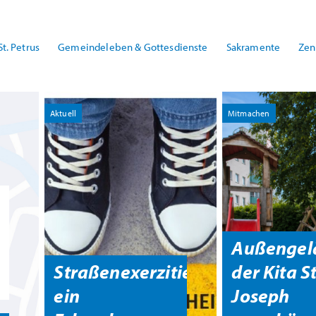
St. Petrus
Gemeindeleben & Gottesdienste
Sakramente
Zen
Aktuell
Mitmachen
Außengel
Straßenexerzitien
der Kita St
ein
Joseph