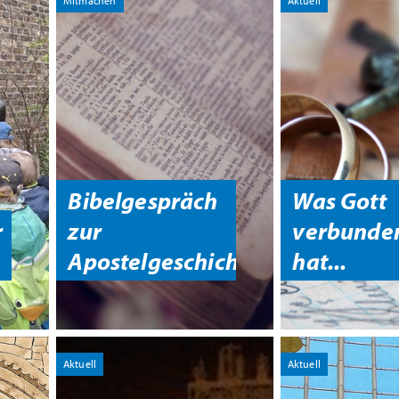
Mitmachen
Aktuell
Bibelgespräch
Was Gott
r
zur
verbunde
Apostelgeschichte
hat...
Aktuell
Aktuell