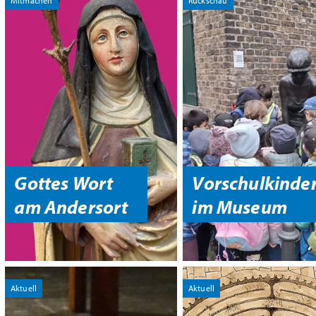
Mitmachen
Rückschau
Gottes Wort
Vorschulkinde
am Andersort
im Museum
Aktuell
Aktuell