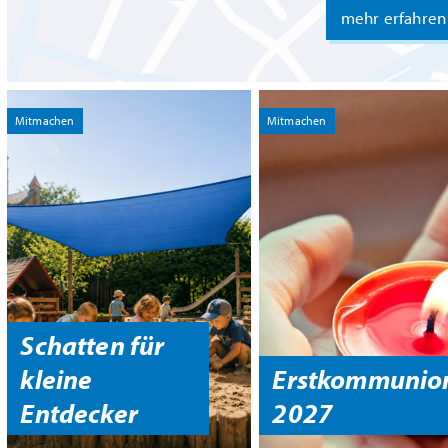
mehr erfahren
Mitmachen
Mitmachen
Schatten für
kleine
Erstkommunio
Entdecker
2027