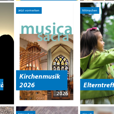
Jetzt vormerken
Mitmachen
Kirchenmusik
ächskreis
2026
Elterntref