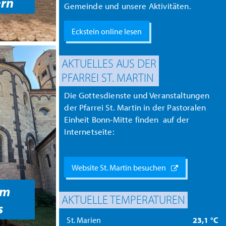
ern
Gemeinde und unsere Aktivitäten.
Eckstein online lesen
AKTUELLES AUS DER
PFARREI ST. MARTIN
Die Gottesdienste und Veranstaltungen
der Pfarrei St. Martin in der Pastoralen
Einheit Bonn-Mitte finden auf der
Internetseite:
Website St. Martin besuchen
am
AKTUELLE TEMPERATUREN
s
St. Marien
23,1 °C