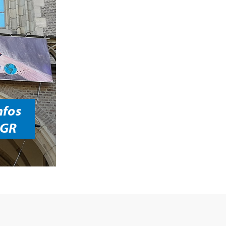
nfos
PGR