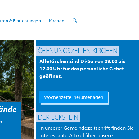
tren & Einrichtungen
Kirchen
🔍
ÖFFNUNGSZEITEN KIRCHEN
Alle Kirchen sind Di-So von 09.00 bis
17.00 Uhr für das persönliche Gebet
geöffnet.
Wochenzettel herunterladen
ände
DER ECKSTEIN
.
In unserer Gemeindezeitschrift finden Sie
interessante Artikel über unsere