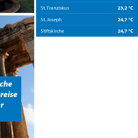
St. Franziskus
23,2 °C
St. Joseph
24,7 °C
Stiftskirche
24,7 °C
che
reise
r