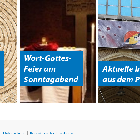
Wort-Gottes-
Feier am
Aktuelle I
Sonntagabend
aus dem 
|
Datenschutz
|
Kontakt zu den Pfarrbüros