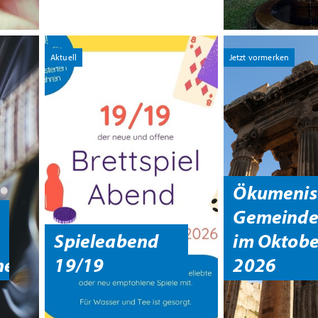
Aktuell
Jetzt vormerken
Ökumenis
Gemeinde
Spieleabend
im Oktobe
ne
19/19
2026