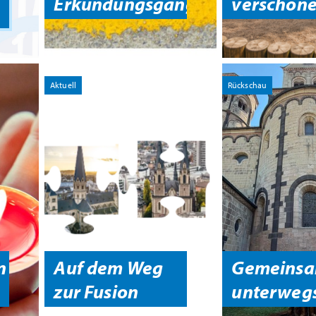
Erkundungsgang
verschön
Aktuell
Rückschau
n
Auf dem Weg
Gemeins
zur Fusion
unterweg